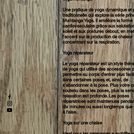
Une pratique de yoga dynamique et 
traditionnelle qui explore la série pri
l'Ashtanga Yoga. Il améliore la forme
cardiovasculaire grâce aux salutatio
soleil et aux postures debout, en met
l'accent sur la production de chaleur
concentrant sur la respiration.
Yoga réparateur
Le yoga réparateur est un style thér
de yoga qui utilise des accessoires 
permettre au corps d'entrer plus fac
dans certaines poses et, ainsi, de
s'abandonner à la pose. Plus votre c
soutenu dans les poses, plus la sens
relaxation est profonde. Les poses
réparatrices sont maintenues pendant
dix minutes ou aussi longtemps que
à l'aise.
Yoga sur une chaise
Ideal pour les personnes a mobilite r