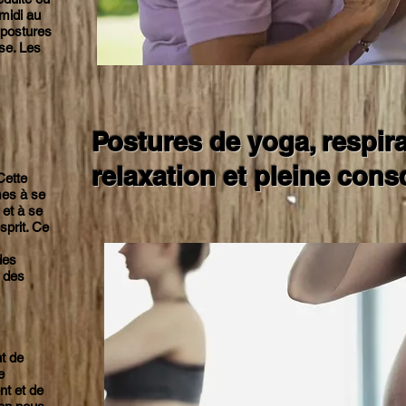
midi au
 postures
se. Les
Postures de yoga, respir
relaxation et
pleine cons
Cette
mes à se
é et à se
sprit. Ce
des
t des
nt de
e
nt et de