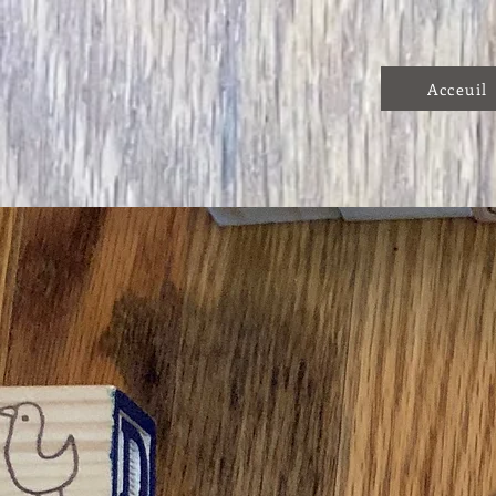
Acceuil
Yoga pour enfants et famille
Voici un court aperçu habituellement inclus dans les cours de yoga
s’adressent aux enfants:
Musique et histoires pour stimuler leur imagination
Jeux, activités physiques tels la danse, l’aérobie et des étirements
bouger les enfants et favoriser leur bien-être physique
Exercices simples et amusants de respirations et de prise de con
pour calmer les esprits et favoriser l’apprentissage en classe
Interactions positives et encouragements pour favoriser l’estime d