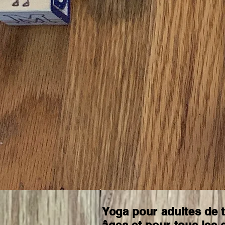
Différentes thématiques de cours telles que les couleurs, les émot
l'alphabet, les aliments et les superh
é
ros sont offertes
Le yoga en famille est une excellente
activité
pour
s'amuser tout e
créant
des liens familiaux
solides
et durables. Par l'entremise de j
groupes et d'
étirements
et postures avec partenaires, les session
en famille sont amusantes et
font
bouger, danser et chanter tous l
membres de la famille!
Les cours de yoga sont disponibles en français et en anglais, en
virtuel ou présentiel, en garderies, dans les écoles, les camps d'é
votre domicile pour une fete d'anniversaire!
Yoga pour adultes de 