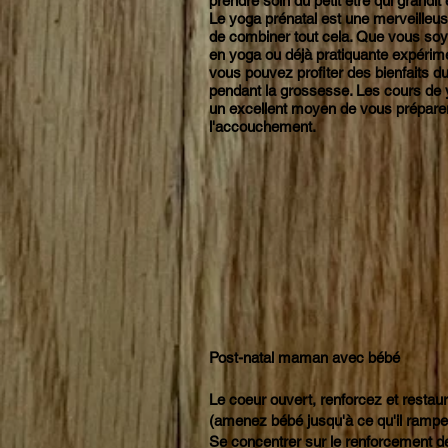
prendre soin du petit
être
qui grandit 
Le yoga prénatal est une merveilleu
de combiner tout cela. Que vous so
en yoga ou déjà pratiquante expérim
vous pouvez profiter des bienfaits d
pendant la grossesse. Les cours de 
un excellent moyen de vous prépare
l'accouchement.
Post-natal maman avec bébé
Le coeur ouvert, renforcez et restau
(amenez bébé jusqu'à ce qu'il rampe 
Se concentrer sur le renforcement d