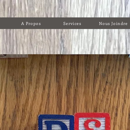
A Propos
Services
Nous Joindre
s
 qui
 pour faire
science
e soi