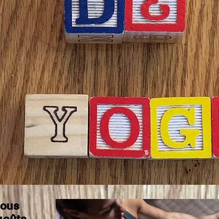
ions,
n
eux de
s de yoga
es
 mode
té ou à
tous