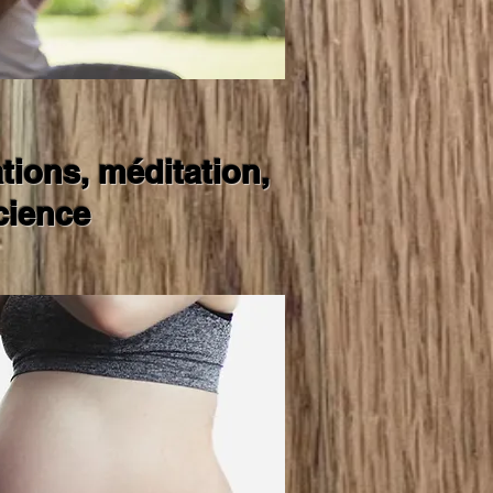
ations,
méditation,
cience