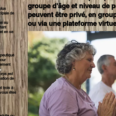
groupe d'âge et niveau de pr
plus
peuvent être privé, en grou
ncipale de
ou via une plateforme virtue
ns au
tant
 et en se
apeutique
pour
ilement
orps est
ation de
 trois à
 vous êtes
eduite ou