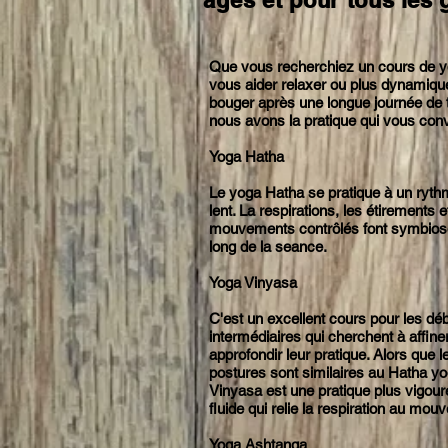
âges
et pour tous les
Que vous recherchiez un cours de y
vous aider relaxer
ou plus dynamiqu
bouger
après
une longue
journée
de t
nous avons la pratique qui vous conv
Yoga Hatha
Le yoga Hatha se pratique
à
un ryth
lent. La
respirations
, les
étirements
et
mouvements
contrôlés
font symbios
long de la seance.
Yoga Vinyasa
C'est un excellent cours pour les dé
intermédiaires qui cherchent à affiner
approfondir leur pratique. Alors que l
postures sont similaires au Hatha yo
Vinyasa est une pratique plus vigour
fluide qui relie la respiration au mou
Yoga Ashtanga