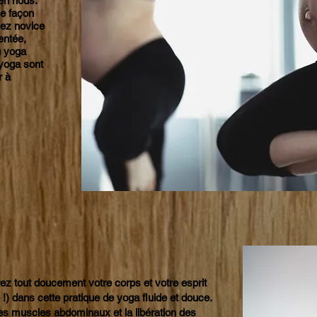
en nous.
se façon
yez novice
entée,
u yoga
yoga sont
r à
rez tout doucement votre corps et votre esprit
!) dans cette pratique de yoga fluide et douce.
es muscles abdominaux et la libération des