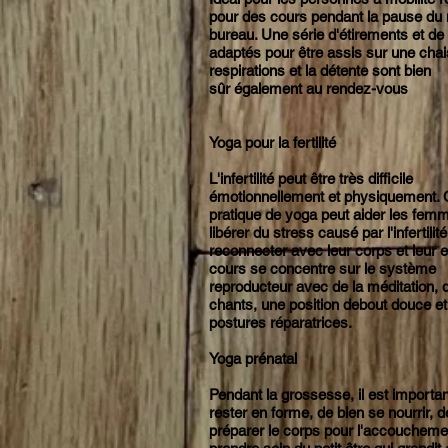
pour des cours pendant la pause du 
bureau. Une
série
d'étirements
et de
adaptés
pour
être
assis sur une chai
respirations et la
détente
sont bien
sûr
é
galement au rendez-vous
Yoga pour la fertilité
L'infertilité peut être très difficile
émotionnellement et physiquement. 
pratique de yoga peut aider les fem
libérer du stress causé par l'infertilit
reconnecter avec leur corps et leur e
cours se concentre sur le système
reproducteur avec de la méditation, 
chants, une position debout douce e
postures réparatrices.
Yoga prénatal
Pendant la grossesse, il est importa
rester en forme, de bien se
nourrir,
d
préparer
le corps pour l'accoucheme