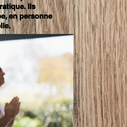
atique. Ils
pe, en personne
lle.