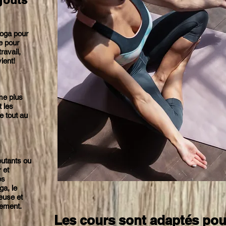
goûts
oga pour
e pour
ravail,
ient!
me plus
 les
e tout au
butants ou
 et
es
ga, le
euse et
vement.
Les cours sont adaptés po